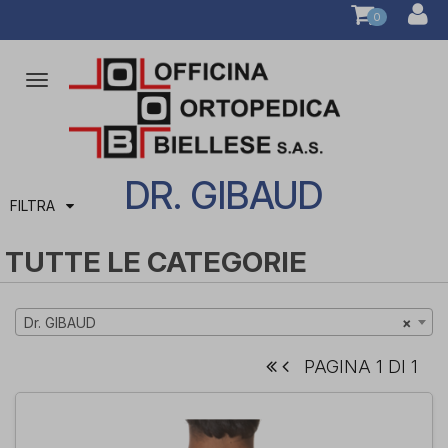
0
Attiva/disattiva
la
navigazione
DR. GIBAUD
FILTRA
TUTTE LE CATEGORIE
Dr. GIBAUD
×
PAGINA 1 DI 1