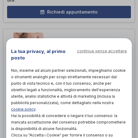
dita.
Richiedi appuntamento
La tua privacy, al primo
continua senza accettare
posto
Noi, insieme ad alcuni partner selezionati, impieghiamo cookie
o strumenti analoghi per scopi strettamente necessari dal
punto di vista tecnico e, con il tuo consenso, anche per
obiettivi legati a funzionalità, miglioramento dell'esperienza
utente, analisi statistiche e attività di marketing (inclusa la
pubblicità personalizzata), come dettagliato nella nostra
cookie policy
.
PROTESI PER AMPUTAZIONE DI MANO/POLSO
Hai la possibilità di concedere o negare il tuo consenso: la
Una protesi per amputazione di mano/polso è caratterizzata da
mancata accettazione del consenso potrebbe compromettere
diverse caratteristiche che mirano a ripristinare la funzionalità
la disponibilità di alcune funzionalità.
e l'estetica dell'arto mancante. Realizzata su misura, consente
Clicca su "Accetta i Cookie" per fornire il consenso o su