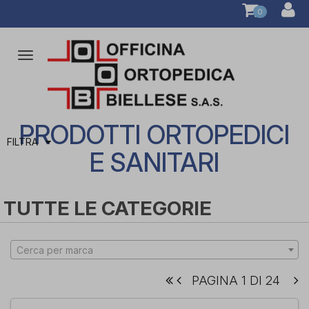
0
Attiva/disattiva
la
navigazione
PRODOTTI ORTOPEDICI
FILTRA
E SANITARI
TUTTE LE CATEGORIE
Cerca per marca
PAGINA 1 DI 24