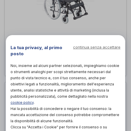
Viky Light
Demarta-Virginio
di
La tua privacy, al primo
continua senza accettare
posto
PROVA E ACQUISTA IN NEGOZIO
Noi, insieme ad alcuni partner selezionati, impieghiamo cookie
o strumenti analoghi per scopi strettamente necessari dal
punto di vista tecnico e, con il tuo consenso, anche per
obiettivi legati a funzionalità, miglioramento dell'esperienza
utente, analisi statistiche e attività di marketing (inclusa la
pubblicità personalizzata), come dettagliato nella nostra
cookie policy
.
Hai la possibilità di concedere o negare il tuo consenso: la
mancata accettazione del consenso potrebbe compromettere
la disponibilità di alcune funzionalità.
Clicca su "Accetta i Cookie" per fornire il consenso o su