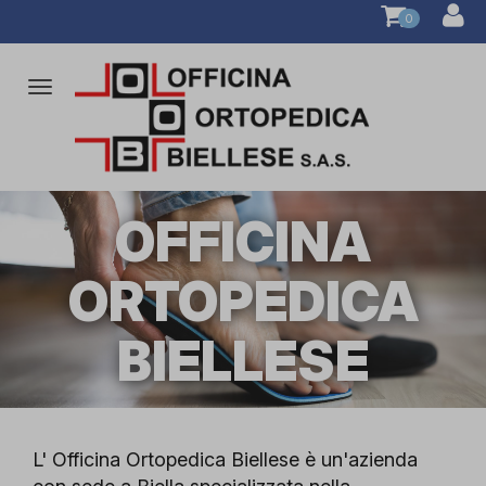
0
Attiva/disattiva
la
navigazione
OFFICINA
ORTOPEDICA
BIELLESE
L' Officina Ortopedica Biellese è un'azienda