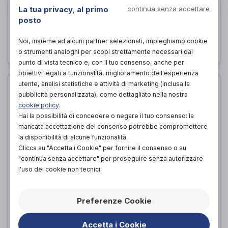
Ignifugo/Non Ignifugo 05.05.P
La tua privacy, al primo
continua senza accettare
posto
Demarta-Virginio
di
Noi, insieme ad alcuni partner selezionati, impieghiamo cookie
PROVA E ACQUISTA IN NEGOZIO
o strumenti analoghi per scopi strettamente necessari dal
punto di vista tecnico e, con il tuo consenso, anche per
obiettivi legati a funzionalità, miglioramento dell'esperienza
utente, analisi statistiche e attività di marketing (inclusa la
pubblicità personalizzata), come dettagliato nella nostra
cookie policy
.
Hai la possibilità di concedere o negare il tuo consenso: la
mancata accettazione del consenso potrebbe compromettere
la disponibilità di alcune funzionalità.
Clicca su "Accetta i Cookie" per fornire il consenso o su
"continua senza accettare" per proseguire senza autorizzare
l'uso dei cookie non tecnici.
Sospensorio Sportivo 603 Uomo
Preferenze Cookie
Pavis
di
PROVA E ACQUISTA IN NEGOZIO
Accetta i Cookie