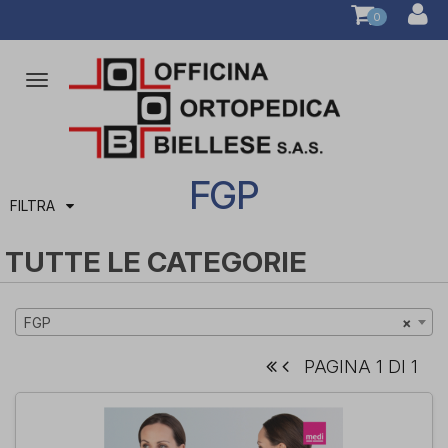
0
Attiva/disattiva
la
navigazione
FGP
FILTRA
TUTTE LE CATEGORIE
FGP
×
PAGINA 1 DI 1