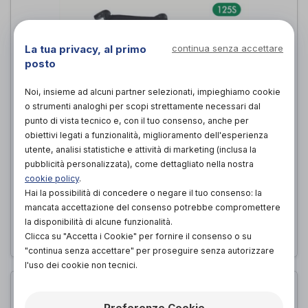
La tua privacy, al primo
continua senza accettare
posto
Noi, insieme ad alcuni partner selezionati, impieghiamo cookie
o strumenti analoghi per scopi strettamente necessari dal
punto di vista tecnico e, con il tuo consenso, anche per
obiettivi legati a funzionalità, miglioramento dell'esperienza
utente, analisi statistiche e attività di marketing (inclusa la
pubblicità personalizzata), come dettagliato nella nostra
Carrozzina rigida superleggera
cookie policy
.
“Blizzard”
Hai la possibilità di concedere o negare il tuo consenso: la
Ottobock
di
mancata accettazione del consenso potrebbe compromettere
la disponibilità di alcune funzionalità.
PROVA E ACQUISTA IN NEGOZIO
Clicca su "Accetta i Cookie" per fornire il consenso o su
"continua senza accettare" per proseguire senza autorizzare
l'uso dei cookie non tecnici.
Preferenze Cookie