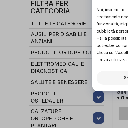
FILTRA PER
CATEGORIA
Noi, insieme ad 
strettamente nece
TUTTE LE CATEGORIE
funzionalità, mig
pubblicità perso
AUSILI PER DISABILI E
Hai la possibili
ANZIANI
potrebbe comprom
PRODOTTI ORTOPEDICI
Clicca su "Accet
senza autorizzar
ELETTROMEDICALI E
DIAGNOSTICA
P
GL
SALUTE E BENESSERE
CAV
SIN
PRODOTTI
Gl
di
OSPEDALIERI
CALZATURE
ORTOPEDICHE E
PLANTARI