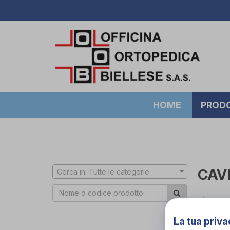
HOME
PROD
CAV
Cerca in: Tutte le categorie
Cerca 
La tua priva