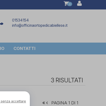
0
01534154
info@officinaortopedicabiellese.it
IO
CONTATTI
3 RISULTATI
 senza accettare
PAGINA 1 DI 1