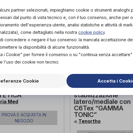
alcuni partner selezionati, impieghiamo cookie o strumenti analoghi 
ssari dal punto di vista tecnico e, con il tuo consenso, anche per obi
lioramento dell'esperienza utente, analisi statistiche e attività di mark
nalizzata), come dettagliato nella nostra
cookie policy
.
tà di concedere o negare il tuo consenso: la mancata accettazione d
ettere la disponibilità di alcune funzionalità.
ta i Cookie" per fornire il consenso o su "continua senza accettare
e l'uso dei cookie non tecnici.
referenze Cookie
Accetta i Cooki
ORIASAN
Cavigliera elastica 
IGLIERA
fibra di carbonio co
TETICA
stabilizzazione
latero/mediale con
oria Med
C6Tex “GAMMA
TONIC”
PROVA E ACQUISTA IN
NEGOZIO
Tenortho
di