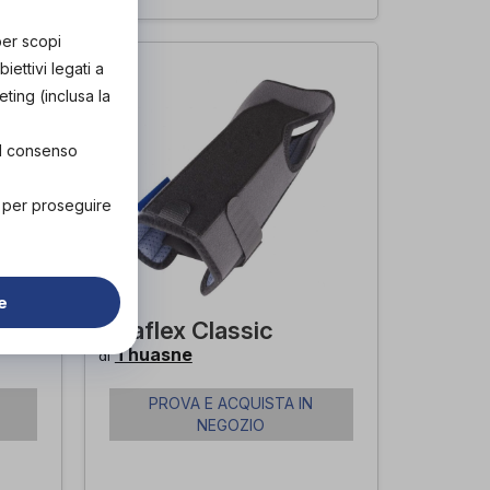
per scopi
ettivi legati a
eting (inclusa la
el consenso
" per proseguire
e
Ligaflex Classic
Thuasne
di
PROVA E ACQUISTA IN
NEGOZIO