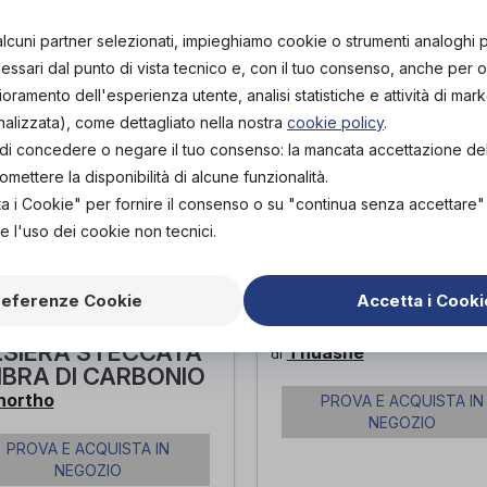
alcuni partner selezionati, impieghiamo cookie o strumenti analoghi 
ssari dal punto di vista tecnico e, con il tuo consenso, anche per obi
lioramento dell'esperienza utente, analisi statistiche e attività di mark
nalizzata), come dettagliato nella nostra
cookie policy
.
tà di concedere o negare il tuo consenso: la mancata accettazione d
ettere la disponibilità di alcune funzionalità.
ta i Cookie" per fornire il consenso o su "continua senza accettare
e l'uso dei cookie non tecnici.
referenze Cookie
Accetta i Cooki
UTONIC -
Pollex-Med
SIERA STECCATA
Thuasne
di
FIBRA DI CARBONIO
northo
PROVA E ACQUISTA IN
NEGOZIO
PROVA E ACQUISTA IN
NEGOZIO