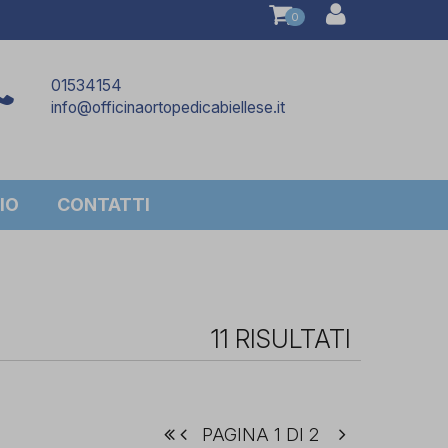
0
01534154
info@officinaortopedicabiellese.it
IO
CONTATTI
11 RISULTATI
PAGINA 1 DI 2