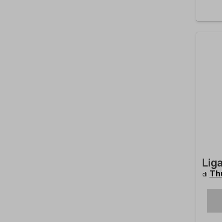
Lig
Th
di