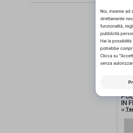
Noi, insieme ad 
strettamente nece
funzionalità, mig
pubblicità perso
Hai la possibili
potrebbe comprom
Clicca su "Accet
senza autorizzar
P
MAN
POL
IN 
Te
di