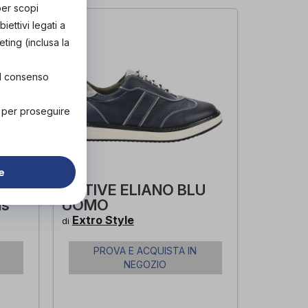
per scopi
ettivi legati a
eting (inclusa la
el consenso
" per proseguire
e
ACTIVE ELIANO BLU
as
UOMO
Extro Style
di
PROVA E ACQUISTA IN
NEGOZIO