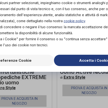
alcuni partner selezionati, impieghiamo cookie o strumenti analoghi 
ssari dal punto di vista tecnico e, con il tuo consenso, anche per obi
lioramento dell'esperienza utente, analisi statistiche e attività di mark
nalizzata), come dettagliato nella nostra
cookie policy
.
tà di concedere o negare il tuo consenso: la mancata accettazione d
ettere la disponibilità di alcune funzionalità.
ta i Cookie" per fornire il consenso o su "continua senza accettare
e l'uso dei cookie non tecnici.
referenze Cookie
Accetta i Cooki
rpe
Scarpa Ortopedica
nfortunistiche
Uomo Active Nicol
opediche EXTREME
Extro Style
di
gio uomo
ro Style
PROVA E ACQUISTA IN
NEGOZIO
PROVA E ACQUISTA IN
NEGOZIO