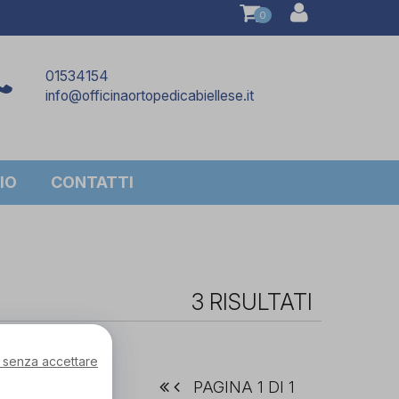
0
01534154
info@officinaortopedicabiellese.it
IO
CONTATTI
3 RISULTATI
 senza accettare
PAGINA 1 DI 1