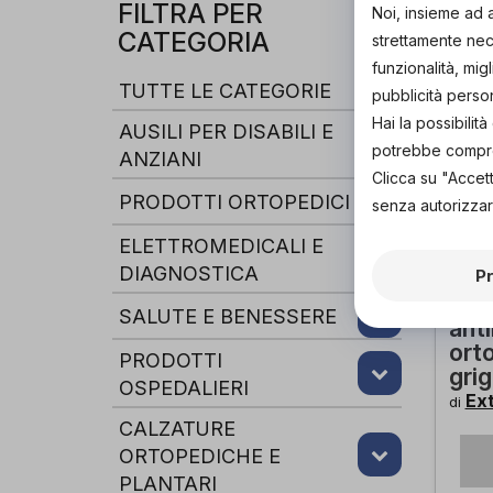
FILTRA PER
Noi, insieme ad 
CATEGORIA
strettamente nece
funzionalità, mig
TUTTE LE CATEGORIE
pubblicità perso
Hai la possibili
AUSILI PER DISABILI E
potrebbe comprom
ANZIANI
Clicca su "Accet
PRODOTTI ORTOPEDICI
senza autorizzar
ELETTROMEDICALI E
DIAGNOSTICA
P
Sca
SALUTE E BENESSERE
anti
ort
PRODOTTI
gri
OSPEDALIERI
Ext
di
CALZATURE
ORTOPEDICHE E
PLANTARI