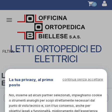
0
Attiva/disattiva
la
navigazione
LETTI ORTOPEDICI ED
FILTRA
ELETTRICI
LETTI ORTOPEDICI ED
La tua privacy, al primo
continua senza accettare
ELETTRICI
posto
Noi, insieme ad alcuni partner selezionati, impieghiamo cookie
Cerca per marca
o strumenti analoghi per scopi strettamente necessari dal
punto di vista tecnico e, con il tuo consenso, anche per
PAGINA 1 DI 1
obiettivi legati a funzionalità, miglioramento dell'esperienza