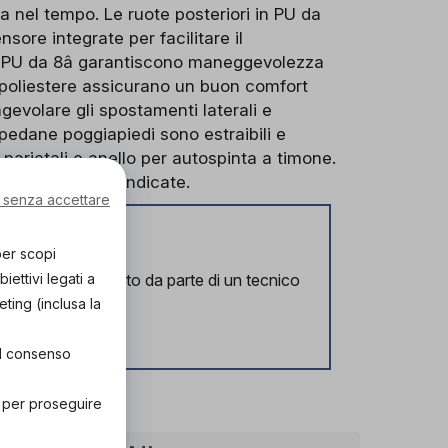
 nel tempo. Le ruote posteriori in PU da
sore integrate per facilitare il
 in PU da 8â garantiscono maneggevolezza
in poliestere assicurano un buon comfort
 agevolare gli spostamenti laterali e
e pedane poggiapiedi sono estraibili e
i parietali e anello per autospinta a timone.
ISO e CND/RDM indicate.
 senza accettare
per scopi
ettivi legati a
l corretto supporto da parte di un tecnico
lizzato.
eting (inclusa la
ozio!
el consenso
" per proseguire