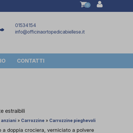
0
01534154
info@officinaortopedicabiellese.it
IO
CONTATTI
 estraibili
e anziani
»
Carrozzine
»
Carrozzine pieghevoli
o a doppia crociera, verniciato a polvere