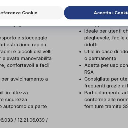
CHE
referenze Cookie
Accetta i Cooki
 robusto e leggero
Indicato per perso
 color grigio scuro
di supporto alla mob
Ideale per utenti c
rasporto e stoccaggio
pieghevole, facile d
 ad estrazione rapida
ridotti
ini e piccoli dislivelli
Utile in caso di r
r elevata manovrabilità
o permanente
e, confortevoli e facili
Adatta per uso domic
RSA
li per avvicinamento a
Consigliata per ute
frequenti grazie ai 
li in altezza
Particolarmente ad
ore sicurezza
conforme alle norm
so autonomo da parte
forniture tramite S
6.033 / 12.21.06.039 /