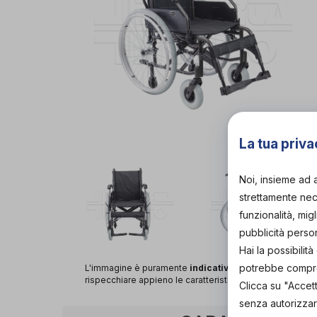
La tua priva
Noi, insieme ad 
strettamente nece
funzionalità, mig
pubblicità perso
Hai la possibili
potrebbe comprom
L'immagine è puramente
indicativa
e potrebbe non
rispecchiare appieno le caratteristiche del prodotto.
Clicca su "Accet
senza autorizzar