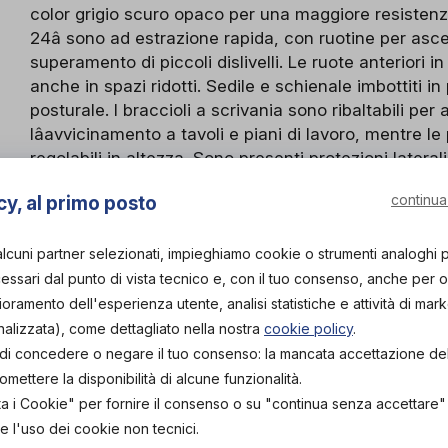
color grigio scuro opaco per una maggiore resistenza
24â sono ad estrazione rapida, con ruotine per ascen
superamento di piccoli dislivelli. Le ruote anteriori
anche in spazi ridotti. Sedile e schienale imbottiti 
posturale. I braccioli a scrivania sono ribaltabili per
lâavvicinamento a tavoli e piani di lavoro, mentre l
regolabili in altezza. Sono presenti protezioni lateral
Dispositivo medico classificato secondo normative 
continua
cy, al primo posto
Organizza prova in negozio
alcuni partner selezionati, impieghiamo cookie o strumenti analoghi 
ssari dal punto di vista tecnico e, con il tuo consenso, anche per obi
L'acquisto in negozio è raccomandato per garantire i
ortopedico specia
lioramento dell'esperienza utente, analisi statistiche e attività di mark
nalizzata), come dettagliato nella nostra
cookie policy
.
Vieni in neg
tà di concedere o negare il tuo consenso: la mancata accettazione d
ettere la disponibilità di alcune funzionalità.
ta i Cookie" per fornire il consenso o su "continua senza accettare
e l'uso dei cookie non tecnici.