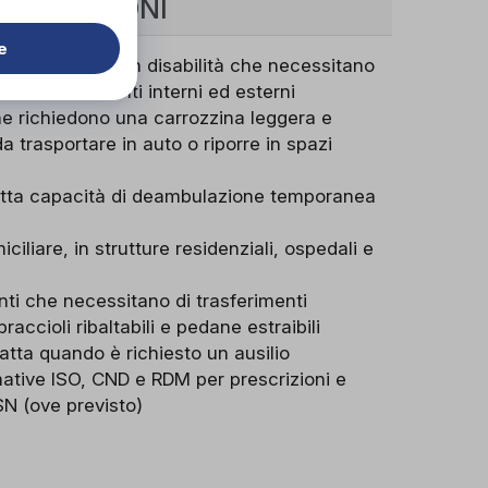
INDICAZIONI
e
ne anziane o con disabilità che necessitano
ilità in ambienti interni ed esterni
he richiedono una carrozzina leggera e
a trasportare in auto o riporre in spazi
idotta capacità di deambulazione temporanea
iliare, in strutture residenziali, ospedali e
nti che necessitano di trasferimenti
braccioli ribaltabili e pedane estraibili
atta quando è richiesto un ausilio
ative ISO, CND e RDM per prescrizioni e
SN (ove previsto)