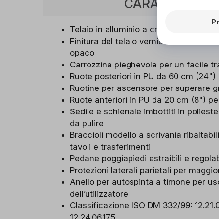
CARATTERISTI
P
Telaio in alluminio a crociera doppia,
Finitura del telaio verniciata a polvere
opaco
Carrozzina pieghevole per un facile t
Ruote posteriori in PU da 60 cm (24")
Ruotine per ascensore per superare grad
Ruote anteriori in PU da 20 cm (8") pe
Sedile e schienale imbottiti in poliester
da pulire
Braccioli modello a scrivania ribaltabi
tavoli e trasferimenti
Pedane poggiapiedi estraibili e regolabi
Protezioni laterali parietali per maggi
Anello per autospinta a timone per u
dell’utilizzatore
Classificazione ISO DM 332/99: 12.21.0
12.24.06.175