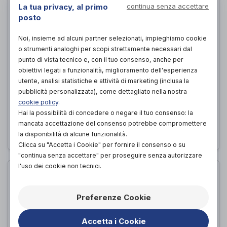
La tua privacy, al primo
continua senza accettare
posto
Noi, insieme ad alcuni partner selezionati, impieghiamo cookie
o strumenti analoghi per scopi strettamente necessari dal
punto di vista tecnico e, con il tuo consenso, anche per
obiettivi legati a funzionalità, miglioramento dell'esperienza
utente, analisi statistiche e attività di marketing (inclusa la
TALLONIERA TULI'S PRO SPORT
pubblicità personalizzata), come dettagliato nella nostra
VERDE
cookie policy
.
Sanico
di
Hai la possibilità di concedere o negare il tuo consenso: la
mancata accettazione del consenso potrebbe compromettere
PROVA E ACQUISTA IN NEGOZIO
la disponibilità di alcune funzionalità.
Clicca su "Accetta i Cookie" per fornire il consenso o su
"continua senza accettare" per proseguire senza autorizzare
l'uso dei cookie non tecnici.
Preferenze Cookie
Accetta i Cookie