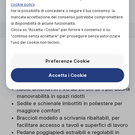
Vieni in negozio!
cookie policy
.
Hai la possibilità di concedere o negare il tuo consenso: la
mancata accettazione del consenso potrebbe compromettere
la disponibilità di alcune funzionalità.
CARATTERISTICHE
Clicca su "Accetta i Cookie" per fornire il consenso o su
"continua senza accettare" per proseguire senza autorizzare
l'uso dei cookie non tecnici.
Telaio in acciaio a crociera doppia per
maggiore robustezza e stabilità
Finitura del telaio verniciata a polvere color
Preferenze Cookie
grigio scuro opaco, resistente a urti e graffi
Ruote posteriori in PU da 30 cm (12’’) per una
Accetta i Cookie
guida fluida e silenziosa
Ruote anteriori in PVC da 20 cm (8’’) per buona
manovrabilità in spazi ridotti
Sedile e schienale imbottiti in poliestere per
maggiore comfort
Braccioli modello a scrivania ribaltabili, per
facilitare accesso a tavoli e superfici di lavoro
Pedane poggiapiedi estraibili e regolabili in