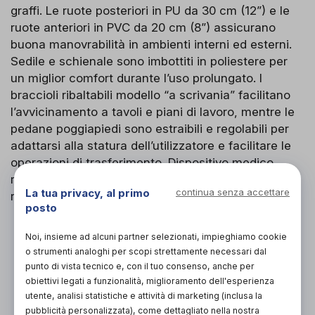
graffi. Le ruote posteriori in PU da 30 cm (12”) e le
ruote anteriori in PVC da 20 cm (8”) assicurano
buona manovrabilità in ambienti interni ed esterni.
Sedile e schienale sono imbottiti in poliestere per
un miglior comfort durante l’uso prolungato. I
braccioli ribaltabili modello “a scrivania” facilitano
l’avvicinamento a tavoli e piani di lavoro, mentre le
pedane poggiapiedi sono estraibili e regolabili per
adattarsi alla statura dell’utilizzatore e facilitare le
operazioni di trasferimento. Dispositivo medico
registrato, conforme alle normative ISO e CND di
La tua privacy, al primo
continua senza accettare
riferimento.
posto
Noi, insieme ad alcuni partner selezionati, impieghiamo cookie
Organizza prova in negozio
o strumenti analoghi per scopi strettamente necessari dal
L'acquisto in negozio è raccomandato per
punto di vista tecnico e, con il tuo consenso, anche per
garantire il corretto supporto da parte di un
obiettivi legati a funzionalità, miglioramento dell'esperienza
tecnico ortopedico specializzato.
utente, analisi statistiche e attività di marketing (inclusa la
pubblicità personalizzata), come dettagliato nella nostra