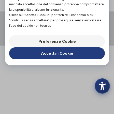
mancata accettazione del consenso potrebbe compromettere
la disponibilità di alcune funzionalità.
Clicca su "Accetta i Cookie" per fornire il consenso o su
VIA XX SETTEMBRE 2,
"continua senza accettare" per proseguire senza autorizzare
13900, BIELLA (BI)
l'uso dei cookie non tecnici.
P.I. 02074790011
01534154
Preferenze Cookie
INFO@OFFICINAORTOPEDICABIELLESE.IT
Accetta i Cookie