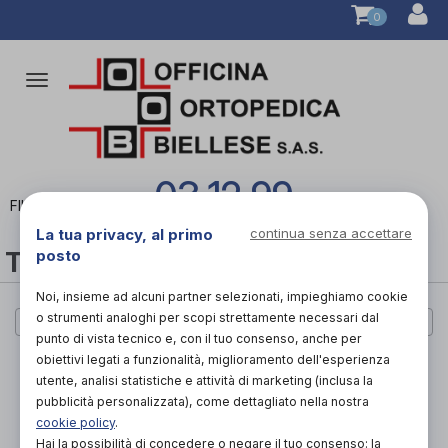
0
Attiva/disattiva
la
navigazione
03 12 99
FILTRA
La tua privacy, al primo
continua senza accettare
TUTTE LE CATEGORIE
posto
Noi, insieme ad alcuni partner selezionati, impieghiamo cookie
o strumenti analoghi per scopi strettamente necessari dal
Cerca per marca
punto di vista tecnico e, con il tuo consenso, anche per
obiettivi legati a funzionalità, miglioramento dell'esperienza
PAGINA 1 DI 0
utente, analisi statistiche e attività di marketing (inclusa la
pubblicità personalizzata), come dettagliato nella nostra
PAGINA 1 DI 0
cookie policy
.
Hai la possibilità di concedere o negare il tuo consenso: la